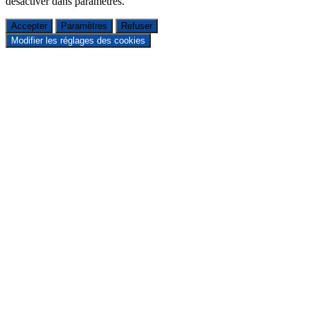
désactiver dans
paramètres
.
Accepter
Paramètres
Refuser
Modifier les réglages des cookies