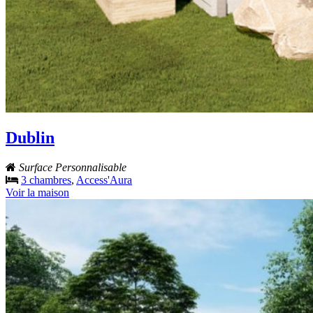
Dublin
Surface Personnalisable
3 chambres
,
Access'Aura
Voir la maison