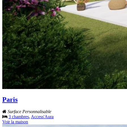
Paris
Surface Personnalisable
3 chambres
,
Access'Aura
Voir la maison