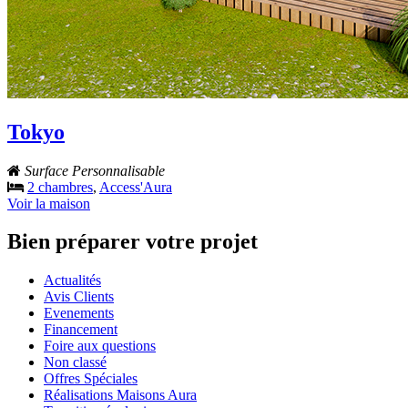
Tokyo
Surface Personnalisable
2 chambres
,
Access'Aura
Voir la maison
Bien préparer votre projet
Actualités
Avis Clients
Evenements
Financement
Foire aux questions
Non classé
Offres Spéciales
Réalisations Maisons Aura