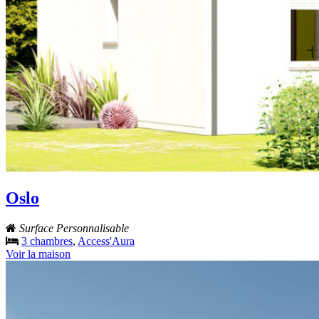
Oslo
Surface Personnalisable
3 chambres
,
Access'Aura
Voir la maison