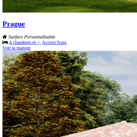
Prague
Surface Personnalisable
4 chambres et +
,
Access'Aura
Voir la maison