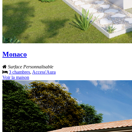
Monaco
Surface Personnalisable
3 chambres
,
Access'Aura
Voir la maison