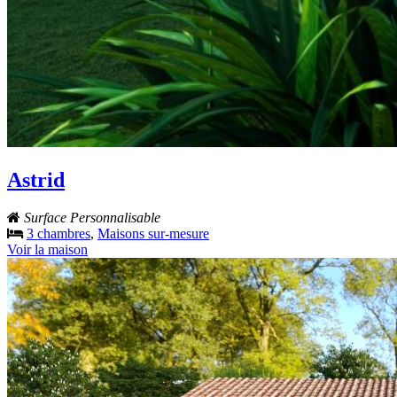
Astrid
Surface Personnalisable
3 chambres
,
Maisons sur-mesure
Voir la maison