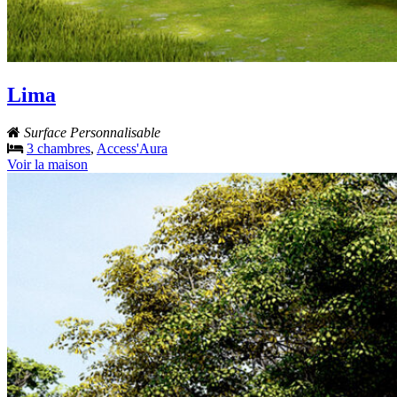
Lima
Surface Personnalisable
3 chambres
,
Access'Aura
Voir la maison